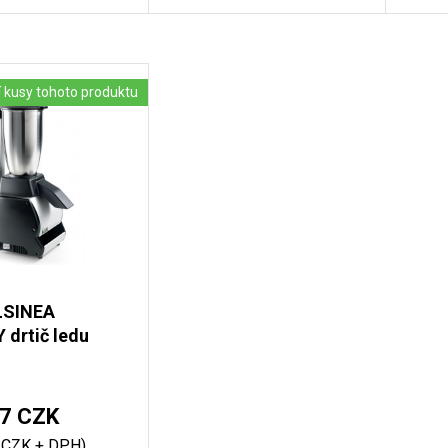
 kusy tohoto produktu
LSINEA
drtič ledu
7 CZK
 CZK + DPH)