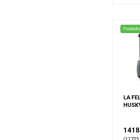
Poslední
LA FE
HUSKY 
1418
(11725