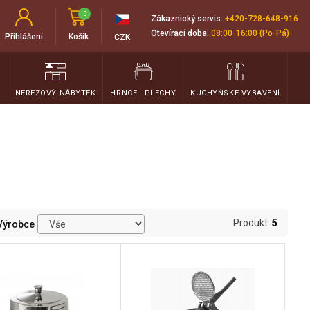
0
Zákaznický servis:
+420-728-648-916
Otevírací doba:
08:00-16:00 (Po-Pá)
Přihlášení
Košík
CZK
T
NEREZOVÝ NÁBYTEK
HRNCE - PLECHY
KUCHYŇSKÉ VYBAVENÍ
Produkt:
5
Výrobce