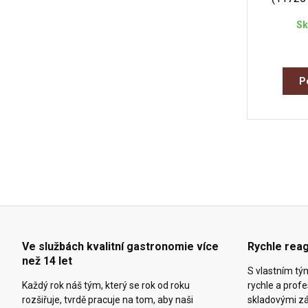
Sk
P
Ve službách kvalitní gastronomie více
Rychle reag
než 14 let
S vlastním t
Každý rok náš tým, který se rok od roku
rychle a prof
rozšiřuje, tvrdě pracuje na tom, aby naši
skladovými z