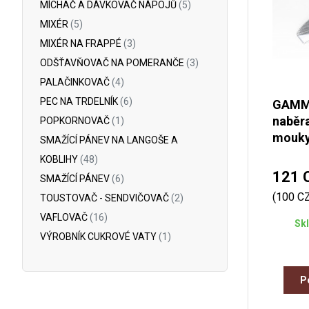
MÍCHAČ A DÁVKOVAČ NÁPOJŮ
(5)
MIXÉR
(5)
MIXÉR NA FRAPPÉ
(3)
ODŠŤAVŇOVAČ NA POMERANČE
(3)
PALAČINKOVAČ
(4)
PEC NA TRDELNÍK
(6)
GAMMO
naběra
POPKORNOVAČ
(1)
mouk
SMAŽÍCÍ PÁNEV NA LANGOŠE A
KOBLIHY
(48)
121 
SMAŽÍCÍ PÁNEV
(6)
(100 C
TOUSTOVAČ - SENDVIČOVAČ
(2)
VAFLOVAČ
(16)
Sk
VÝROBNÍK CUKROVÉ VATY
(1)
P