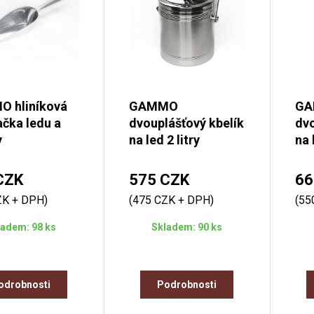
 hliníková
GAMMO
G
čka ledu a
dvouplášťový kbelík
dvo
y
na led 2 litry
na 
CZK
575 CZK
66
ZK + DPH)
(475 CZK + DPH)
(55
ladem: 98 ks
Skladem: 90 ks
odrobnosti
Podrobnosti