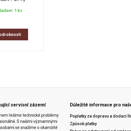
ladem: 1 ks
odrobnosti
ující servisní zázemí
Důležité informace pro naš
ýmem řešíme technické problémy
Poplatky za dopravu a dodací lh
esionálně. S našimi významnými
Způsob platby
ásobami se snažíme o okamžité