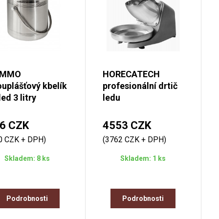
AMMO
HORECATECH
uplášťový kbelík
profesionální drtič
led 3 litry
ledu
6 CZK
4553 CZK
0 CZK + DPH)
(3762 CZK + DPH)
Skladem: 8 ks
Skladem: 1 ks
Podrobnosti
Podrobnosti