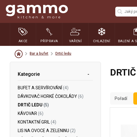
gammo
kitchen & more
AKCE
PŘÍPRAVA
VAŘENÍ
CHLAZENÍ
BALENÍ A 
Bar a bufet
Drtič ledu
DRTIČ
Kategorie
BUFET A SERVÍROVÁNÍ
(4)
DÁVKOVAČ HORKÉ ČOKOLÁDY
(6)
Pořadí
DRTIČ LEDU
(5)
KÁVOVAR
(6)
KONTAKTNÍ GRIL
(4)
LIS NA OVOCE A ZELENINU
(2)