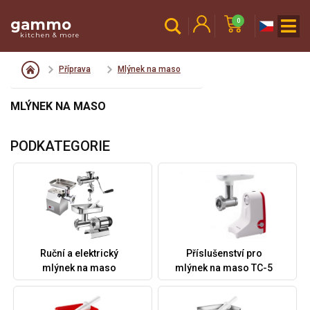
gammo
0
kitchen & more
Příprava
Mlýnek na maso
MLÝNEK NA MASO
PODKATEGORIE
Ruční a elektrický
Příslušenství pro
mlýnek na maso
mlýnek na maso TC-5