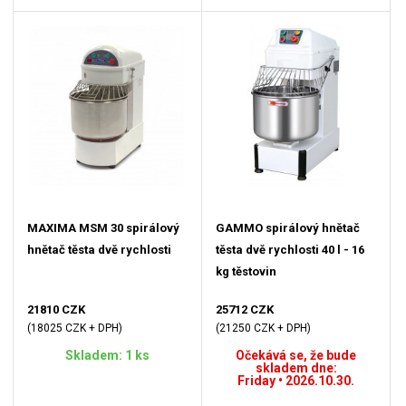
MAXIMA MSM 30 spirálový
GAMMO spirálový hnětač
hnětač těsta dvě rychlosti
těsta dvě rychlosti 40 l - 16
kg těstovin
21810 CZK
25712 CZK
(18025 CZK + DPH)
(21250 CZK + DPH)
Skladem: 1 ks
Očekává se, že bude
skladem dne:
Friday • 2026.10.30.