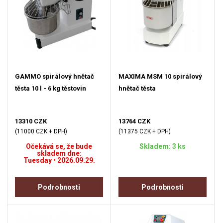
GAMMO spirálový hnětač
MAXIMA MSM 10 spirálový
těsta 10 l - 6 kg těstovin
hnětač těsta
13310 CZK
13764 CZK
(11000 CZK + DPH)
(11375 CZK + DPH)
Očekává se, že bude
Skladem: 3 ks
skladem dne:
Tuesday • 2026.09.29.
Podrobnosti
Podrobnosti