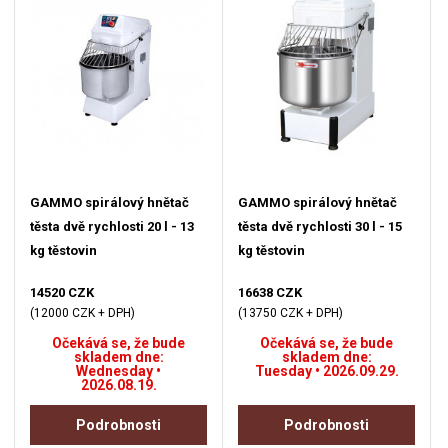
GAMMO spirálový hnětač
GAMMO spirálový hnětač
těsta dvě rychlosti 20 l - 13
těsta dvě rychlosti 30 l - 15
kg těstovin
kg těstovin
14520 CZK
16638 CZK
(12000 CZK + DPH)
(13750 CZK + DPH)
Očekává se, že bude
Očekává se, že bude
skladem dne:
skladem dne:
Wednesday •
Tuesday • 2026.09.29.
2026.08.19.
Podrobnosti
Podrobnosti