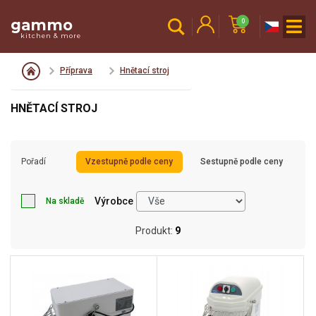
gammo
0
kitchen & more
Příprava
Hnětací stroj
HNĚTACÍ STROJ
Pořadí
Vzestupně podle ceny
Sestupně podle ceny
Výrobce
Na skladě
Produkt:
9