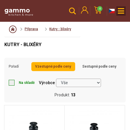
gammo
0
kitchen & more
Příprava
Kutry - blixéry
KUTRY - BLIXÉRY
Pořadí
Vzestupně podle ceny
Sestupně podle ceny
Výrobce
Na skladě
Produkt:
13