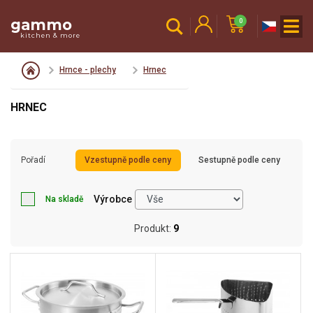
gammo
0
kitchen & more
Hrnce - plechy
Hrnec
HRNEC
Pořadí
Vzestupně podle ceny
Sestupně podle ceny
Výrobce
Na skladě
Produkt:
9