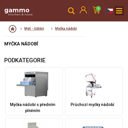
gammo
0
kitchen & more
Mytí - čištění
Myčka nádobí
MYČKA NÁDOBÍ
PODKATEGORIE
Myčka nádobí s předním
Průchozí myčky nádobí
plněním