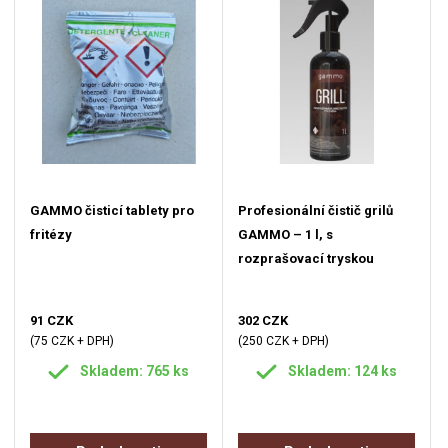
GAMMO čisticí tablety pro
Profesionální čistič grilů
fritézy
GAMMO – 1 l, s
rozprašovací tryskou
91 CZK
302 CZK
(75 CZK + DPH)
(250 CZK + DPH)
Skladem: 765 ks
Skladem: 124 ks