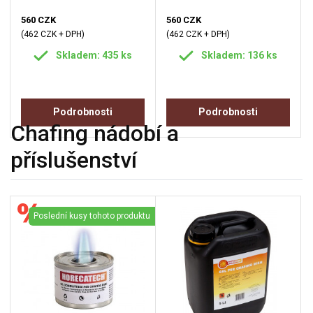
560 CZK
560 CZK
(462 CZK + DPH)
(462 CZK + DPH)
Skladem: 435 ks
Skladem: 136 ks
Podrobnosti
Podrobnosti
Chafing nádobí a
příslušenství
Poslední kusy tohoto produktu