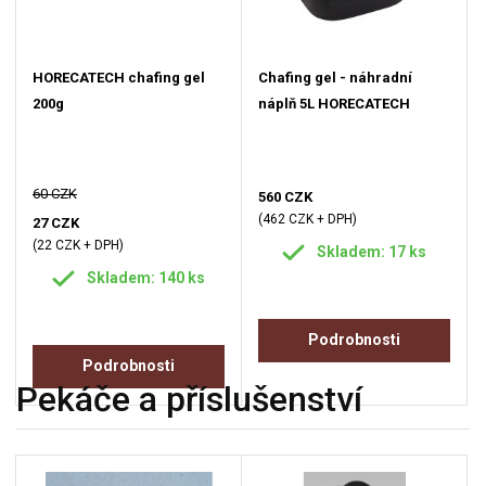
HORECATECH chafing gel
Chafing gel - náhradní
200g
náplň 5L HORECATECH
60 CZK
560 CZK
(462 CZK + DPH)
27 CZK
(22 CZK + DPH)
Skladem: 17 ks
Skladem: 140 ks
Podrobnosti
Podrobnosti
Pekáče a příslušenství