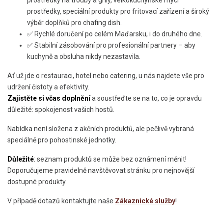
prostředky na trouby a grily, velkokuchyňské mycí
prostředky, speciální produkty pro fritovací zařízení a široký
výběr doplňků pro chafing dish.
✅ Rychlé doručení po celém Maďarsku, i do druhého dne.
✅ Stabilní zásobování pro profesionální partnery – aby
kuchyně a obsluha nikdy nezastavila.
Ať už jde o restauraci, hotel nebo catering, u nás najdete vše pro
udržení čistoty a efektivity.
Zajistěte si včas doplnění
a soustřeďte se na to, co je opravdu
důležité: spokojenost vašich hostů.
Nabídka není složena z akčních produktů, ale pečlivě vybraná
speciálně pro pohostinské jednotky.
Důležité
: seznam produktů se může bez oznámení měnit!
Doporučujeme pravidelně navštěvovat stránku pro nejnovější
dostupné produkty.
V případě dotazů kontaktujte naše
Zákaznické služby
!