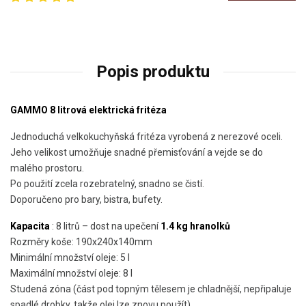
Popis produktu
GAMMO 8
litrová elektrická fritéza
Jednoduchá velkokuchyňská fritéza vyrobená z nerezové oceli.
Jeho velikost umožňuje snadné přemisťování a vejde se do
malého prostoru.
Po použití zcela rozebratelný, snadno se čistí.
Doporučeno pro bary, bistra, bufety.
Kapacita
: 8 litrů – dost na upečení
1.4 kg hranolků
Rozměry koše: 190x240x140mm
Minimální množství oleje: 5 l
Maximální množství oleje: 8 l
Studená zóna (část pod topným tělesem je chladnější, nepřipaluje
spadlé drobky, takže olej lze znovu použít)