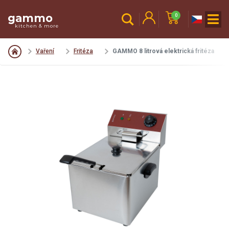
gammo
0
kitchen & more
Vaření
Fritéza
GAMMO 8 litrová elektrická fritéza