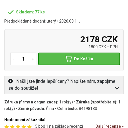
Skladem: 77 ks
Předpokládané dodání: úterý • 2026.08.11.
2178 CZK
1800 CZK + DPH
-
+
Do Košíku
Našli jste jinde lepší ceny? Napište nám, zapojíme
se do soutěže!
Záruka (firmy a organizace):
1 rok(y) •
Záruka (spotřebitelé):
1
rok(y) •
Země původu:
Čína •
Celní číslo:
84198180
Hodnocení zákazníků:
5 bod 1 na základě recenzí
Další recenze »