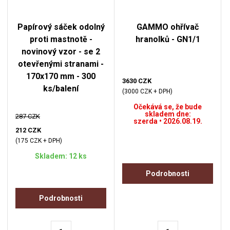
Papírový sáček odolný
GAMMO ohřívač
proti mastnotě -
hranolků - GN1/1
novinový vzor - se 2
otevřenými stranami -
170x170 mm - 300
3630 CZK
ks/balení
(3000 CZK + DPH)
Očekává se, že bude
skladem dne:
287 CZK
szerda • 2026.08.19.
212 CZK
(175 CZK + DPH)
Skladem: 12 ks
Podrobnosti
Podrobnosti