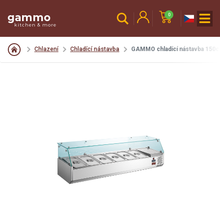
gammo
0
kitchen & more
Chlazení
Chladící nástavba
GAMMO chladící nástavba 150c