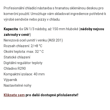
Profesionální chladící nástavba s hranatou skleněnou deskou pro
komerční použití. Umožňuje vám skladovat ingredience potřebné k
výrobě sendviče nebo pizzy v chladu.
Kapacita
: 6x GN 1/3 nádoby, až 150 mm hluboké (
nádoby nejsou
zahrnuty v ceně
!)
Nerezová ocel uvnitř i venku (AISI 201)
Rozsah chlazení: 2/+8 °C
Okolní teplota: max. 32 ° C
Statické chlazení
Digitální regulátor teploty
Chladivo R290
Kompaktní izolace: 40 mm
Výparník
Nastavitelné nohy
Kliknete sem
pro další dostupné příslušenství!