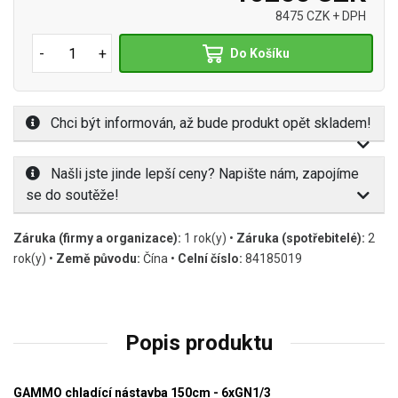
8475 CZK + DPH
-
+
Do Košíku
Chci být informován, až bude produkt opět skladem!
Našli jste jinde lepší ceny? Napište nám, zapojíme
se do soutěže!
Záruka (firmy a organizace):
1 rok(y) •
Záruka (spotřebitelé):
2
rok(y) •
Země původu:
Čína •
Celní číslo:
84185019
Popis produktu
GAMMO chladící nástavba
150cm - 6xGN1/3