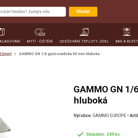
Hledat
SKLADOVÁNÍ
MYTÍ - ČIŠTĚNÍ
UDRŽOVÁNÍ TEPLOTY JÍDEL
BAR A BUFE
162mm)
GAMMO GN 1/6 gastronádoba 65 mm hluboká
GAMMO GN 1/6
hluboká
Výrobce:
GAMMO EUROPE
• Arti
Skladem: 249 ks