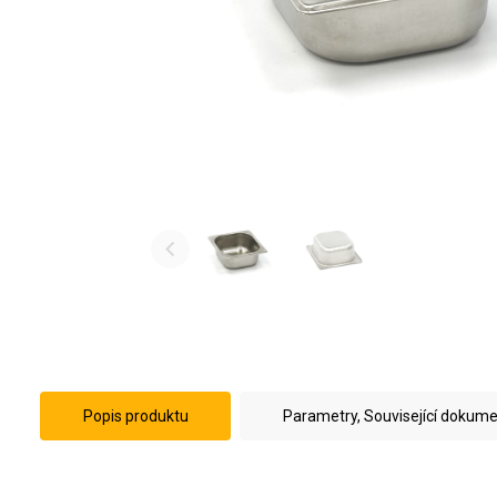
Popis produktu
Parametry, Související dokum