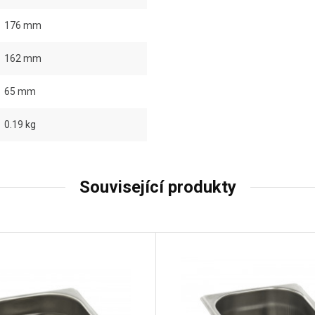
176 mm
162 mm
65 mm
0.19 kg
Související produkty