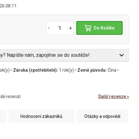
26.08.11.
-
+
Do Košíku
eny? Napište nám, zapojíme se do soutěže!
ok(y) •
Záruka (spotřebitelé):
1 rok(y) •
Země původu:
Čína •
adě recenzí
Další recenze »
Hodnocení zákazníků
Otázky a odpovědi