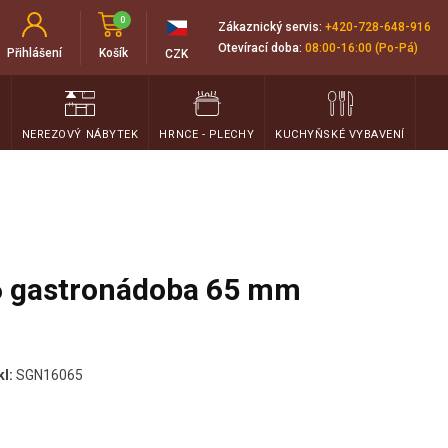
0
Zákaznický servis:
+420-728-648-916
Otevírací doba:
08:00-16:00 (Po-Pá)
Přihlášení
Košík
CZK
T
NEREZOVÝ NÁBYTEK
HRNCE - PLECHY
KUCHYŇSKÉ VYBAVENÍ
 gastronádoba 65 mm
kl:
SGN16065