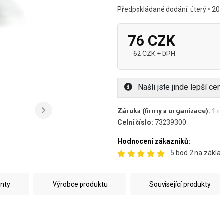
Předpokládané dodání: úterý • 20
76 CZK
62 CZK + DPH
Našli jste jinde lepší c
Záruka (firmy a organizace):
1 r
Celní číslo:
73239300
Hodnocení zákazníků:
5 bod 2 na zákl
enty
Výrobce produktu
Související produkty