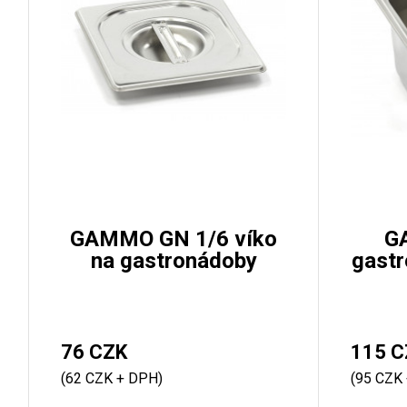
GAMMO GN 1/6 víko
G
na gastronádoby
gast
76 CZK
115 C
(62 CZK + DPH)
(95 CZK