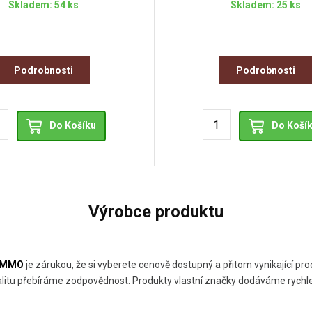
Skladem: 54 ks
Skladem: 25 ks
Podrobnosti
Podrobnosti
Do Košíku
Do Koší
Výrobce produktu
AMMO
je zárukou, že si vyberete cenově dostupný a přitom vynikající 
kvalitu přebíráme zodpovědnost. Produkty vlastní značky dodáváme rychle