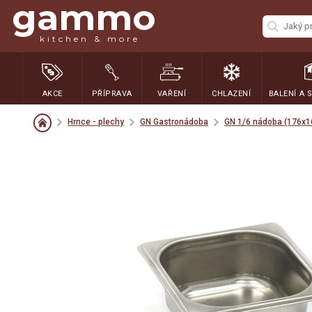
gammo
kitchen & more
AKCE
PŘÍPRAVA
VAŘENÍ
CHLAZENÍ
BALENÍ A 
Hrnce - plechy
GN Gastronádoba
GN 1/6 nádoba (176x