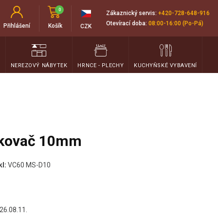
0
Zákaznický servis:
+420-728-648-916
Otevírací doba:
08:00-16:00 (Po-Pá)
Přihlášení
Košík
CZK
T
NEREZOVÝ NÁBYTEK
HRNCE - PLECHY
KUCHYŇSKÉ VYBAVENÍ
kovač 10mm
kl:
VC60 MS-D10
26.08.11.