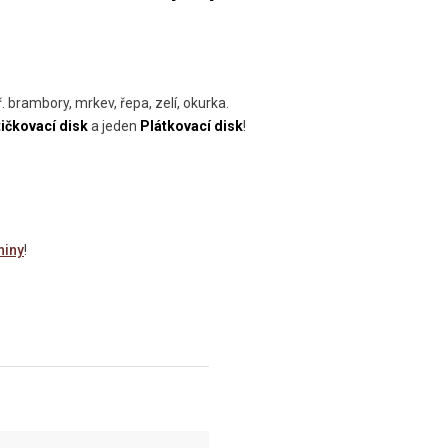
. brambory, mrkev, řepa, zelí, okurka.
ičkovací disk
a jeden
Plátkovací disk
!
niny
!