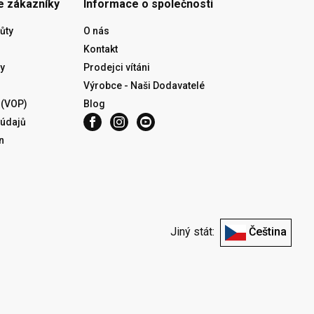
e zákazníky
Informace o společnosti
ůty
O nás
Kontakt
y
Prodejci vítáni
Výrobce - Naši Dodavatelé
 (VOP)
Blog
 údajů
n
Jiný stát:
Čeština