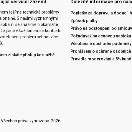
ující servisní zázemí
Důležité informace pro naš
ýmem řešíme technické problémy
Poplatky za dopravu a dodací lh
esionálně. S našimi významnými
Způsob platby
ásobami se snažíme o okamžité
Právo na odstoupení od smlouv
tože jsme v každodenním kontaktu
Požadavek na cenovou nabídku
vateli, není problém sehnat více
ů.
Všeobecné obchodní podmínky
Prohlášení o ochraně osobních
sem získáte přístup ke službě
Pravidla moderování a 5% kupó
 Všechna práva vyhrazena. 2026