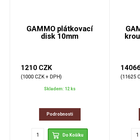
GAMMO plátkovací
GAM
disk 10mm
krou
1210 CZK
1406
(1000 CZK + DPH)
(11625 
Skladem: 12 ks
Podrobnosti
Do Košíku