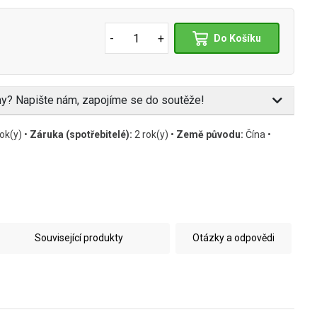
-
+
Do Košíku
eny? Napište nám, zapojíme se do soutěže!
ok(y) •
Záruka (spotřebitelé):
2 rok(y) •
Země původu:
Čína •
Související produkty
Otázky a odpovědi