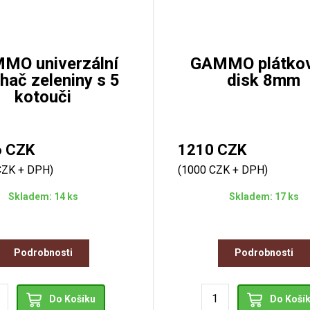
MO univerzální
GAMMO plátkov
hač zeleniny s 5
disk 8mm
kotouči
6 CZK
1210 CZK
CZK + DPH)
(1000 CZK + DPH)
Skladem: 14 ks
Skladem: 17 ks
Podrobnosti
Podrobnosti
Do Košíku
Do Koší