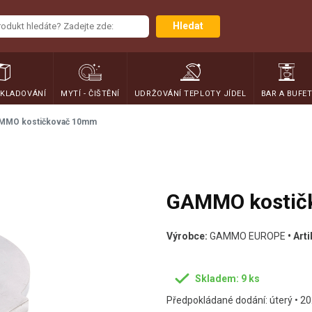
Hledat
SKLADOVÁNÍ
MYTÍ - ČIŠTĚNÍ
UDRŽOVÁNÍ TEPLOTY JÍDEL
BAR A BUFE
MMO kostičkovač 10mm
GAMMO kostič
Výrobce:
GAMMO EUROPE
• Arti
Skladem: 9 ks
Předpokládané dodání: úterý • 20