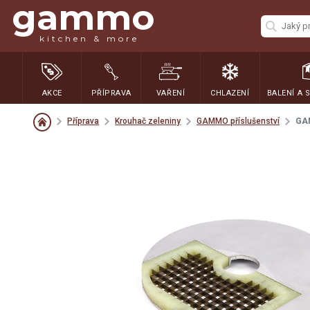
gammo
kitchen & more
AKCE
PŘÍPRAVA
VAŘENÍ
CHLAZENÍ
BALENÍ A 
Příprava
Krouhač zeleniny
GAMMO příslušenství
GA