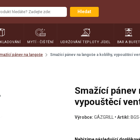
Hledat
SKLADOVÁNÍ
MYTÍ - ČIŠTĚNÍ
UDRŽOVÁNÍ TEPLOTY JÍDEL
BAR A BUFE
smažící pánev na langoše
Smažící pánev na langoše a koblihy, vypouštěcí vent
Smažící pánev n
vypouštěcí vent
Výrobce:
GÁZGRILL
• Artikl:
BGS-
Nabízíme následující doplňkové