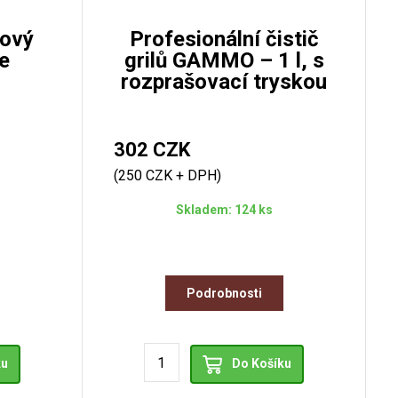
ový
Profesionální čistič
e
grilů GAMMO – 1 l, s
rozprašovací tryskou
302 CZK
(250 CZK + DPH)
Skladem: 124 ks
Podrobnosti
ku
Do Košíku