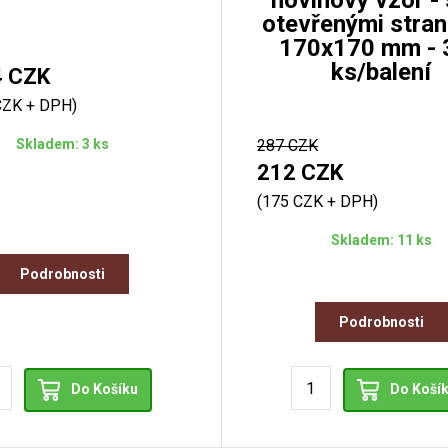
novinový vzor - 
otevřenými stran
170x170 mm - 
ks/balení
4 CZK
CZK + DPH)
Skladem: 3 ks
287 CZK
212 CZK
(175 CZK + DPH)
Skladem: 11 ks
Podrobnosti
Podrobnosti
Do Košíku
Do Koší