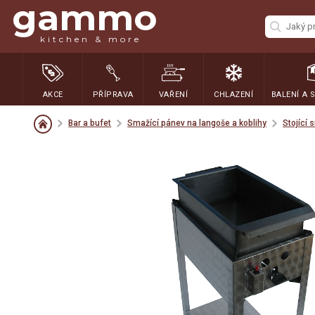
gammo
kitchen & more
AKCE
PŘÍPRAVA
VAŘENÍ
CHLAZENÍ
BALENÍ A 
Bar a bufet
Smažící pánev na langoše a koblihy
Stojící 