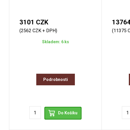
3101 CZK
1376
(2562 CZK + DPH)
(11375 
Skladem: 6 ks
Podrobnosti
Do Košíku