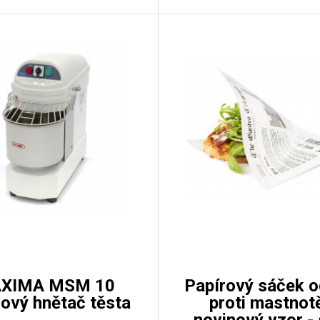
XIMA MSM 10
Papírový sáček o
lový hnětač těsta
proti mastnotě