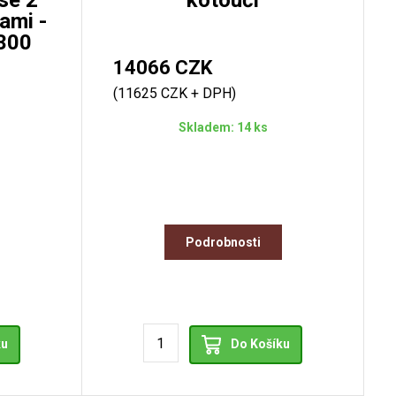
se 2
kotouči
ami -
300
14066 CZK
(11625 CZK + DPH)
Skladem: 14 ks
Podrobnosti
ku
Do Košíku