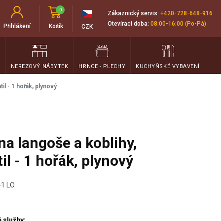
0
Zákaznický servis:
+420-728-648-916
Otevírací doba:
08:00-16:00 (Po-Pá)
Přihlášení
Košík
CZK
T
NEREZOVÝ NÁBYTEK
HRNCE - PLECHY
KUCHYŇSKÉ VYBAVENÍ
il - 1 hořák, plynový
a langoše a koblihy,
il - 1 hořák, plynový
1 LO
 služby: