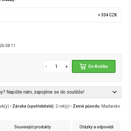
+ 334 CZK
26.08.11.
-
+
Do Košíku
eny? Napište nám, zapojíme se do soutěže!
ok(y) •
Záruka (spotřebitelé):
2 rok(y) •
Země původu:
Maďarsko
Související produkty
Otázky a odpovědi