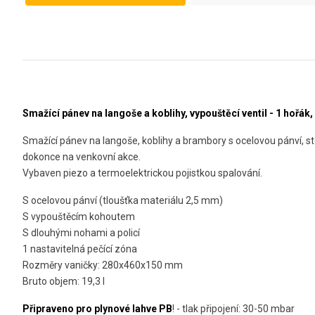
Smažící pánev na langoše a koblihy, vypouštěcí ventil - 1 hořák,
Smažící pánev na langoše, koblihy a brambory s ocelovou pánví, sto
dokonce na venkovní akce.
Vybaven piezo a termoelektrickou pojistkou spalování.
S ocelovou pánví (tloušťka materiálu 2,5 mm)
S vypouštěcím kohoutem
S dlouhými nohami a policí
1 nastavitelná pečící zóna
Rozměry vaničky: 280x460x150 mm
Bruto objem: 19,3 l
Připraveno pro plynové lahve PB
! - tlak připojení: 30-50 mbar