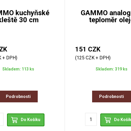
MO kuchyňské
GAMMO analog
kleště 30 cm
teploměr olej
ZK
151 CZK
K + DPH)
(125 CZK + DPH)
Skladem: 113 ks
Skladem: 319 ks
Podrobnosti
Podrobnosti
Do Košíku
Do Koší