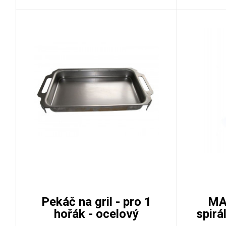
Pekáč na gril - pro 1
MA
hořák - ocelový
spirá