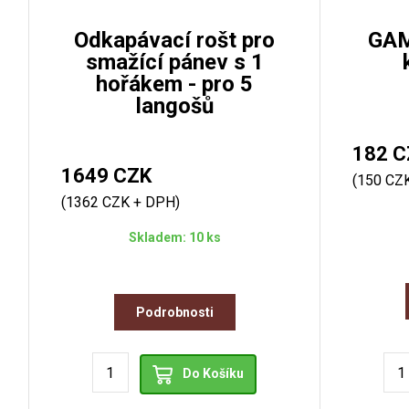
Odkapávací rošt pro
GAM
smažící pánev s 1
hořákem - pro 5
langošů
182 C
1649 CZK
(150 CZ
(1362 CZK + DPH)
Skladem: 10 ks
Podrobnosti
Do Košíku