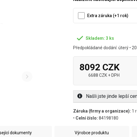
Extra záruka (+1 rok)
Skladem: 3 ks
Předpokládané dodání: úterý • 20
8092 CZK
6688 CZK + DPH
Našli jste jinde lepší c
Záruka (firmy a organizace):
1 r
•
Celní číslo:
84198180
sející dokumenty
Výrobce produktu