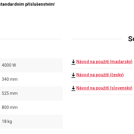
standardním příslušenstvím
!
S
Návod na použití (madarsky)
4000 W
Návod na použití (česky)
340 mm
Návod na použití (slovensky)
525 mm
800 mm
18 kg