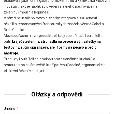
etablovala jako lídr na gastronomickém trhu díky několika klíčovým
inovacím, jako je například uvedení slavného pasírovače na
zeleninu (moulin à légumes).
V rámci neustálého rozvoje značky integrovala zkušenosti
několika renomovaných francouzských značek, včetně Gobel a
Bron Coucke.
Mezi současné hlavní produktové řady společnosti Louis Tellier
patří
kráječe zeleniny, struhadla na ovoce a sýr, válečky na
těstoviny, ruční spiralizéry, ale i formy na pečivo a pečící
nástroje
.
Produkty Louis Tellier je volbou profesionálních kuchařů a
restaurací po celém světě, kteří potřebují odolné, ergonomické a
efektivní řešení v kuchyni.
Otázky a odpovědi
*
Jméno: