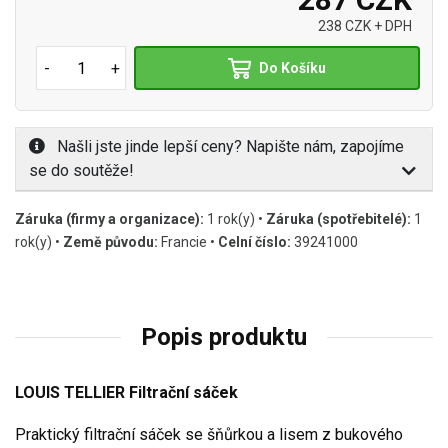
238 CZK + DPH
-
+
Do Košíku
Našli jste jinde lepší ceny? Napište nám, zapojíme
se do soutěže!
Záruka (firmy a organizace):
1 rok(y) •
Záruka (spotřebitelé):
1
rok(y) •
Země původu:
Francie •
Celní číslo:
39241000
Popis produktu
LOUIS TELLIER
Filtrační sáček
Praktický filtrační sáček se šňůrkou a lisem z bukového