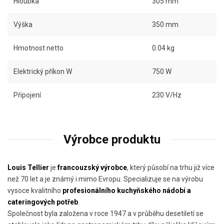
Hloubka
305 mm
Výška
350 mm
Hmotnost netto
0.04 kg
Elektrický příkon W
750 W
Připojení
230 V/Hz
Výrobce produktu
Louis Tellier
je
francouzský výrobce
, který působí na trhu již více
než 70 let a je známý i mimo Evropu. Specializuje se na výrobu
vysoce kvalitního
profesionálního kuchyňského nádobí a
cateringových potřeb
.
Společnost byla založena v roce 1947 a v průběhu desetiletí se