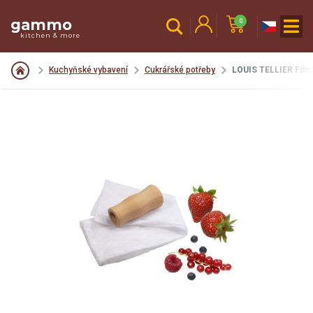
gammo
0
kitchen & more
Kuchyňské vybavení
Cukrářské potřeby
LOUIS TELLIER Filtr