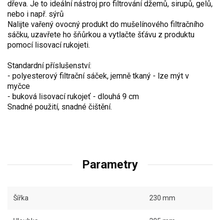
dřeva. Je to ideální nástroj pro filtrování džemů, sirupů, gelů,
nebo i např. sýrů
Nalijte vařený ovocný produkt do mušelínového filtračního
sáčku, uzavřete ho šňůrkou a vytlačte šťávu z produktu
pomocí lisovací rukojeti.
Standardní příslušenství:
- polyesterový filtrační sáček, jemně tkaný - lze mýt v
myčce
- buková lisovací rukojeť - dlouhá 9 cm
Snadné použití, snadné čištění.
Parametry
Šířka
230 mm