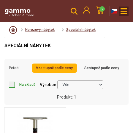
gammo
0
kitchen & more
Nerezový nábytek
Speciální nábytek
SPECIÁLNÍ NÁBYTEK
Pořadí
Vzestupně podle ceny
Sestupně podle ceny
Výrobce
Na skladě
Produkt:
1