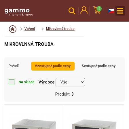
gammo
0
kitchen & more
Vaření
Mikrovlnná trouba
MIKROVLNNÁ TROUBA
Pořadí
Vzestupně podle ceny
Sestupně podle ceny
Výrobce
Na skladě
Produkt:
3