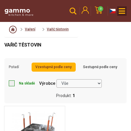
gammo
0
kitchen & more
Vaření
Vařič těstovin
VAŘIČ TĚSTOVIN
Pořadí
Vzestupně podle ceny
Sestupně podle ceny
Výrobce
Na skladě
Produkt:
1