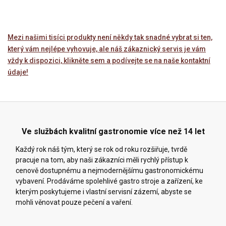
Mezi našimi tisíci produkty není někdy tak snadné vybrat si ten,
který vám nejlépe vyhovuje, ale náš zákaznický servis je vám
vždy k dispozici, klikněte sem a podívejte se na naše kontaktní
údaje!
Ve službách kvalitní gastronomie více než 14 let
Každý rok náš tým, který se rok od roku rozšiřuje, tvrdě
pracuje na tom, aby naši zákazníci měli rychlý přístup k
cenově dostupnému a nejmodernějšímu gastronomickému
vybavení. Prodáváme spolehlivé gastro stroje a zařízení, ke
kterým poskytujeme i vlastní servisní zázemí, abyste se
mohli věnovat pouze pečení a vaření.