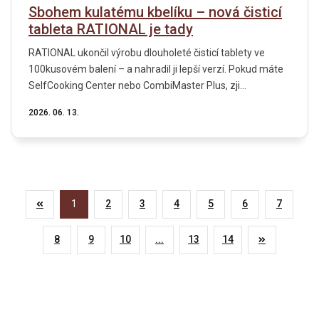
Sbohem kulatému kbelíku – nová čisticí
tableta RATIONAL je tady
RATIONAL ukončil výrobu dlouholeté čisticí tablety ve
100kusovém balení – a nahradil ji lepší verzí. Pokud máte
SelfCooking Center nebo CombiMaster Plus, zji...
2026. 06. 13.
1
2
3
4
5
6
7
8
9
10
...
13
14