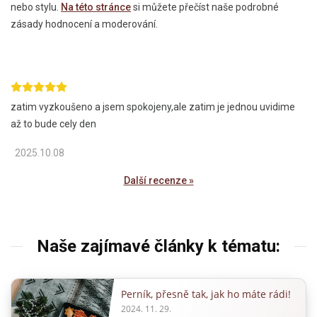
nebo stylu.
Na této stránce
si můžete přečíst naše podrobné
zásady hodnocení a moderování.
zatim vyzkoušeno a jsem spokojeny,ale zatim je jednou uvidime
až to bude cely den
2025.10.08
Další recenze »
Naše zajímavé články k tématu:
Perník, přesně tak, jak ho máte rádi!
2024. 11. 29.