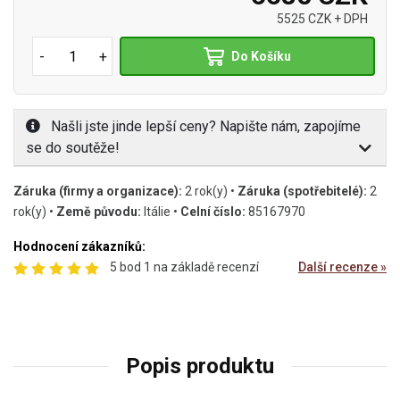
5525 CZK + DPH
-
+
Do Košíku
Našli jste jinde lepší ceny? Napište nám, zapojíme
se do soutěže!
Záruka (firmy a organizace):
2 rok(y) •
Záruka (spotřebitelé):
2
rok(y) •
Země původu:
Itálie •
Celní číslo:
85167970
Hodnocení zákazníků:
5 bod 1 na základě recenzí
Další recenze »
Popis produktu