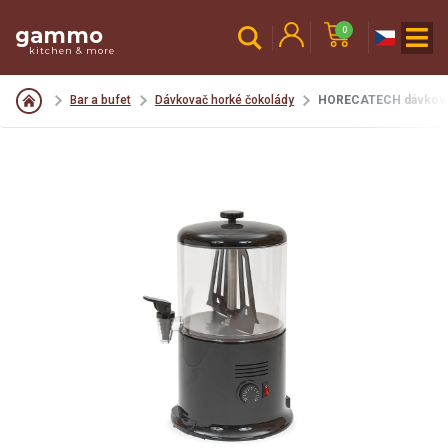
gammo
0
kitchen & more
Bar a bufet
Dávkovač horké čokolády
HORECATECH dávkovač 