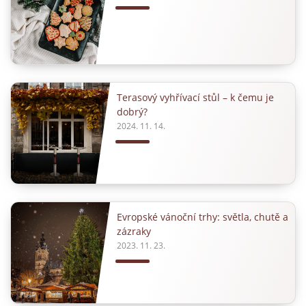
Terasový vyhřívací stůl – k čemu je
dobrý?
2024. 11. 14.
Evropské vánoční trhy: světla, chutě a
zázraky
2023. 11. 23.