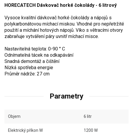
HORECATECH Dávkovač horké čokolády - 6 litrový
Vysoce kvalitní dávkovač horké čokolády a nápojů s
polykarbonátovou míchací miskou. Vhodné pro nepřetržité
použití a míchání hotových nápojů. Víko s větracími otvory
zabraňuje vytváření páry uvnitř míchací misce.
Nastavitelná teplota: 0-90 ° C
Odnímatelná tácek na odkapávání
Snadná demontáž a čištění
Nízká spotřeba energie
Průměr nádrže: 27 cm
Parametry
Objem
6 litr
Elektrický příkon W
1200 W