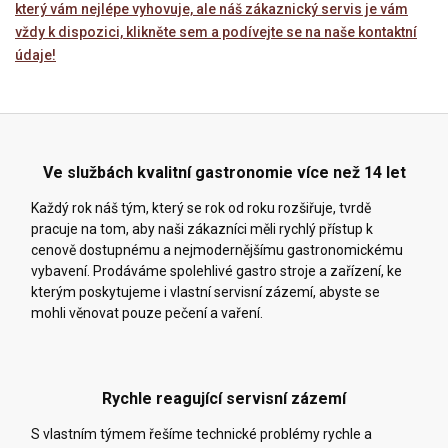
který vám nejlépe vyhovuje, ale náš zákaznický servis je vám
vždy k dispozici, klikněte sem a podívejte se na naše kontaktní
údaje!
Ve službách kvalitní gastronomie více než 14 let
Každý rok náš tým, který se rok od roku rozšiřuje, tvrdě
pracuje na tom, aby naši zákazníci měli rychlý přístup k
cenově dostupnému a nejmodernějšímu gastronomickému
vybavení. Prodáváme spolehlivé gastro stroje a zařízení, ke
kterým poskytujeme i vlastní servisní zázemí, abyste se
mohli věnovat pouze pečení a vaření.
Rychle reagující servisní zázemí
S vlastním týmem řešíme technické problémy rychle a