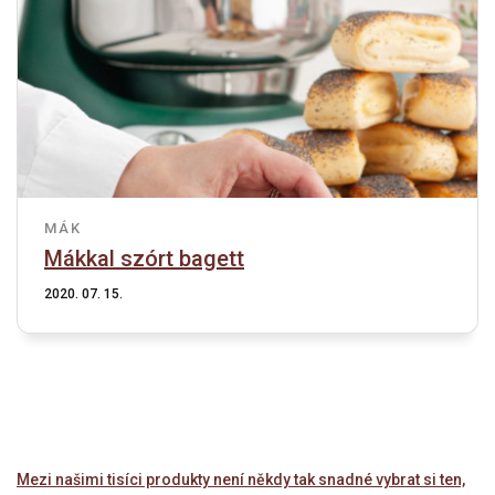
MÁK
Mákkal szórt bagett
2020. 07. 15.
Mezi našimi tisíci produkty není někdy tak snadné vybrat si ten,