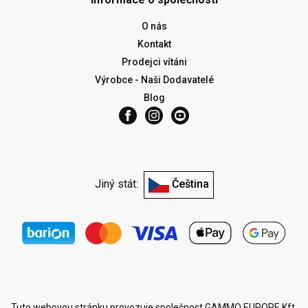
O nás
Kontakt
Prodejci vítáni
Výrobce - Naši Dodavatelé
Blog
Jiný stát:
Čeština
Tuto webovou stránku provozuje společnost GAMMO EUROPE Kft.