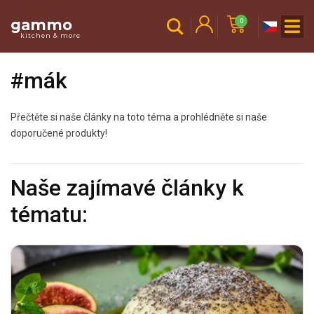
gammo
0
kitchen & more
#mák
Přečtěte si naše články na toto téma a prohlédněte si naše
doporučené produkty!
Naše zajímavé články k
tématu: