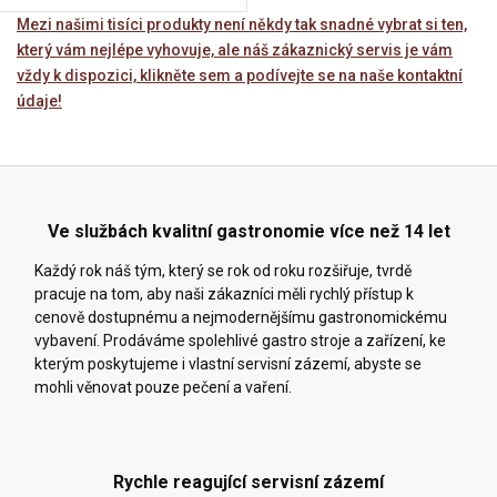
Mezi našimi tisíci produkty není někdy tak snadné vybrat si ten,
který vám nejlépe vyhovuje, ale náš zákaznický servis je vám
vždy k dispozici, klikněte sem a podívejte se na naše kontaktní
údaje!
Ve službách kvalitní gastronomie více než 14 let
Každý rok náš tým, který se rok od roku rozšiřuje, tvrdě
pracuje na tom, aby naši zákazníci měli rychlý přístup k
cenově dostupnému a nejmodernějšímu gastronomickému
vybavení. Prodáváme spolehlivé gastro stroje a zařízení, ke
kterým poskytujeme i vlastní servisní zázemí, abyste se
mohli věnovat pouze pečení a vaření.
Rychle reagující servisní zázemí