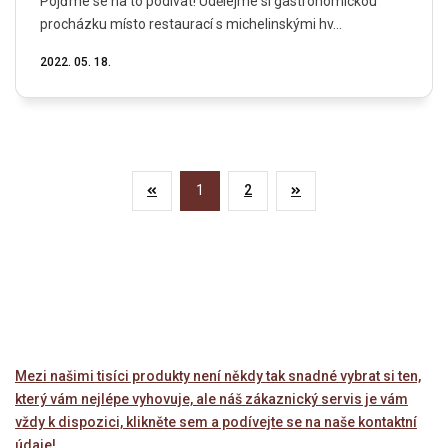
Pojďme se na to podívat! Udělejme si gastronomickou
procházku místo restaurací s michelinskými hv...
2022. 05. 18.
1
2
Mezi našimi tisíci produkty není někdy tak snadné vybrat si ten,
který vám nejlépe vyhovuje, ale náš zákaznický servis je vám
vždy k dispozici, klikněte sem a podívejte se na naše kontaktní
údaje!