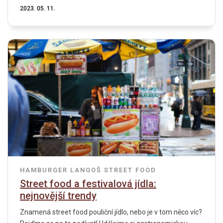
2023. 05. 11.
HAMBURGER
LANGOŠ
STREET FOOD
Street food a festivalová jídla:
nejnovější trendy
Znamená street food pouliční jídlo, nebo je v tom něco víc?