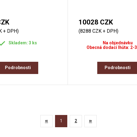
CZK
10028 CZK
K + DPH)
(8288 CZK + DPH)
Skladem: 3 ks
Na objednávku
Obecná dodací lhůta: 2-3
Podrobnosti
Podrobnosti
1
2