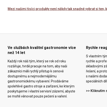
Mezi našimi tisíci produkty není někdy tak snadné vybrat si ten, 
Ve službách kvalitní gastronomie více
Rychle reag
než 14 let
S vlastním t
Každý rok náš tým, který se rok od roku
rychle a prof
rozšiřuje, tvrdě pracuje na tom, aby naši
skladovými z
zákazníci měli rychlý přístup k cenově
řešení, a pro
dostupnému a nejmodernějšímu
s našimi doda
gastronomickému vybavení. Prodáváme
speciálních díl
spolehlivé gastro stroje a zařízení, ke kterým
>> Kliknutím 
poskytujeme i vlastní servisní zázemí, abyste
se mohli věnovat pouze pečení a vaření.