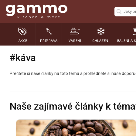
gammo
kitchen & more
AKCE
PŘÍPRAVA
VAŘENÍ
CHLAZENÍ
BALENÍ A 
#káva
Přečtěte si naše články na toto téma a prohlédněte si naše dopor
Naše zajímavé články k téma