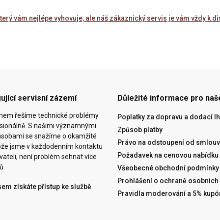
který vám nejlépe vyhovuje, ale náš zákaznický servis je vám vždy k di
ující servisní zázemí
Důležité informace pro naš
ýmem řešíme technické problémy
Poplatky za dopravu a dodací lh
esionálně. S našimi významnými
Způsob platby
ásobami se snažíme o okamžité
Právo na odstoupení od smlouv
tože jsme v každodenním kontaktu
Požadavek na cenovou nabídku
vateli, není problém sehnat více
ů.
Všeobecné obchodní podmínky
Prohlášení o ochraně osobních
sem získáte přístup ke službě
Pravidla moderování a 5% kupó