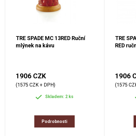
TRE SPADE MC 13RED Ruční
TRE SP
mlýnek na kávu
RED ručn
1906 CZK
1906 
(1575 CZK + DPH)
(1575 CZ
Skladem: 2 ks
Podrobnosti