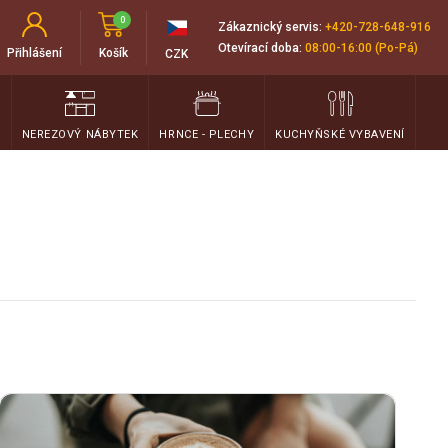
0
Zákaznický servis:
+420-728-648-916
Otevírací doba:
08:00-16:00 (Po-Pá)
Přihlášení
Košík
CZK
T
NEREZOVÝ NÁBYTEK
HRNCE - PLECHY
KUCHYŇSKÉ VYBAVENÍ