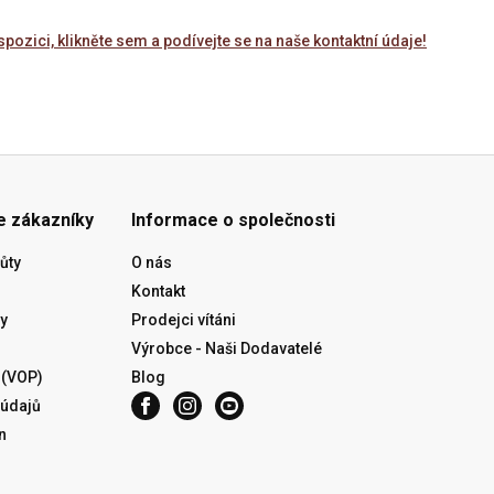
spozici, klikněte sem a podívejte se na naše kontaktní údaje!
e zákazníky
Informace o společnosti
ůty
O nás
Kontakt
y
Prodejci vítáni
Výrobce - Naši Dodavatelé
 (VOP)
Blog
 údajů
n