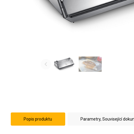
Popis produktu
Parametry, Související dok