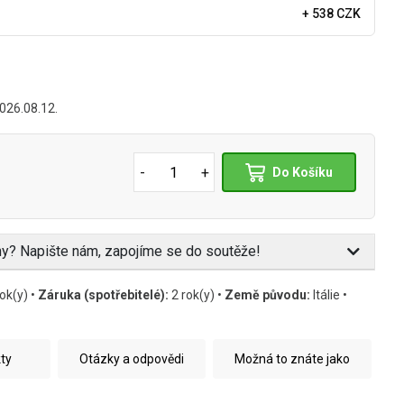
+ 538 CZK
026.08.12.
-
+
Do Košíku
eny? Napište nám, zapojíme se do soutěže!
ok(y) •
Záruka (spotřebitelé):
2 rok(y) •
Země původu:
Itálie •
kty
Otázky a odpovědi
Možná to znáte jako