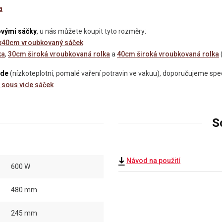
a
ovými sáčky
, u nás můžete koupit tyto rozměry:
x40cm vroubkovaný sáček
ka
,
30cm široká vroubkovaná rolka
a
40cm široká vroubkovaná rolka
ide
(nízkoteplotní, pomalé vaření potravin ve vakuu), doporučujeme spec
sous vide sáček
S
Návod na použití
600 W
480 mm
245 mm