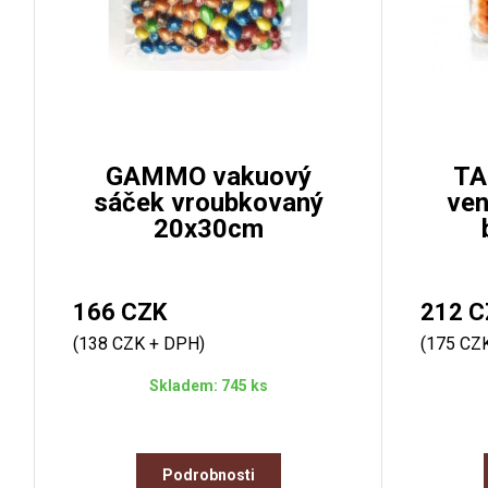
GAMMO vakuový
TA
sáček vroubkovaný
ven
20x30cm
166 CZK
212 C
(138 CZK + DPH)
(175 CZ
Skladem: 745 ks
Podrobnosti