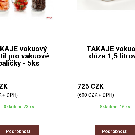
KAJE vakuový
TAKAJE vaku
til pro vakuové
dóza 1,5 litro
baličky - 5ks
ZK
726 CZK
K + DPH)
(600 CZK + DPH)
Skladem: 28 ks
Skladem: 16 ks
Podrobnosti
Podrobnosti