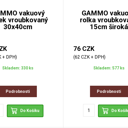
MMO vakuový
GAMMO vakuo
ek vroubkovaný
rolka vroubkov
30x40cm
15cm široká
ZK
76 CZK
K + DPH)
(62 CZK + DPH)
Skladem: 330 ks
Skladem: 577 ks
Podrobnosti
Podrobnosti
Do Košíku
Do Koší