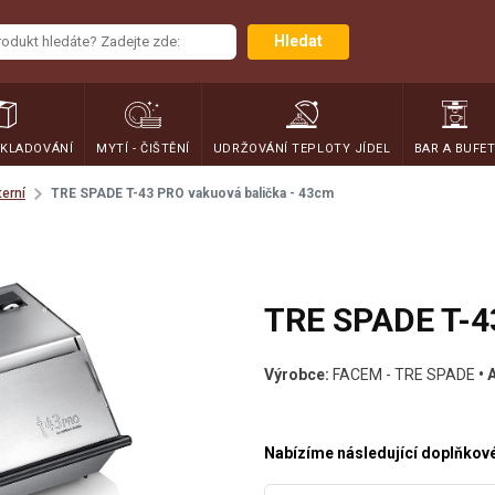
Hledat
SKLADOVÁNÍ
MYTÍ - ČIŠTĚNÍ
UDRŽOVÁNÍ TEPLOTY JÍDEL
BAR A BUFE
terní
TRE SPADE T-43 PRO vakuová balička - 43cm
TRE SPADE T-4
Výrobce:
FACEM - TRE SPADE
• 
Nabízíme následující doplňkové