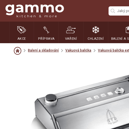
gammo
kitchen & more
AKCE
PŘÍPRAVA
VAŘENÍ
CHLAZENÍ
BALENÍ A 
Balení a skladování
Vakuová balička
Vakuová balička ex