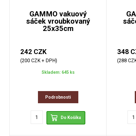
GAMMO vakuový
GA
sáček vroubkovaný
sáč
25x35cm
242 CZK
348 C
(200 CZK + DPH)
(288 CZ
Skladem: 645 ks
Podrobnosti
Do Košíku