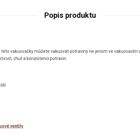
Popis produktu
této vakuovačky můžete vakuovat potraviny ne jenom ve vakuovacím sáč
vost, chuť a konzistenci potravin.
lií
uové ventily
.