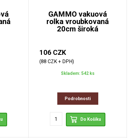
vá
GAMMO vakuová
aná
rolka vroubkovaná
20cm široká
106 CZK
(88 CZK + DPH)
Skladem: 542 ks
Podrobnosti
ku
Do Košíku