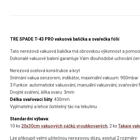
TRE SPADE T-43 PRO
vakuová balička a svařečka fólií
Tato nerezová vakuová balička má obrovskou výkonnost a pomocí 
Dokonalé vakuové balení garantuje Vám dlouhodobé uchování čerst
Nerezová ocelová konstrukce a kryt
Snímání vakua senzorem, indikátor, maximální vakuum: 900mbar
3 Funkce: automatické vakuování, manuální vakuování, svařování fó
Dvojité sváření, šířka svaru: 3mm
Délka svařovací lišty
: 430mm
Vyjímatelný a lehce čistitelný tác na tekutinu
Standardní výbava:
10 ks
20x30cm vakuových sáčků vroubkovaných
, 2 ks
Takaje vak
Lze přikoupit velmi užitečnou nerezovou dózu, existují 2 rozměry: