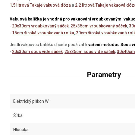
1,5 litrová Takaje vakuová dóza
a
2.2 litrová Takaje vakuová dóz
Vakuová balička je vhodná pro vakuování vroubkovanými vaku
-
20x30cm vroubkovaný sáček
,
25x35cm vroubkovaný sáček
,
30
-
15cm široká vroubkovaná rolka
,
20cm široká vroubkovaná rol
Jestli vakuovou baličku chcete používat k
vaření metodou Sous v
-
20x30cm sous vide sáček
,
25x35cm sous vide sáček
,
30x40cm 
Parametry
Elektrický příkon W
Šířka
Hloubka