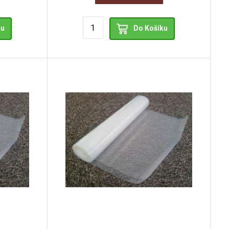
ku
Do Košíku