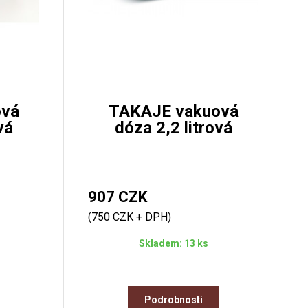
ová
TAKAJE vakuová
vá
dóza 2,2 litrová
907 CZK
(750 CZK + DPH)
Skladem: 13 ks
Podrobnosti