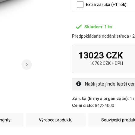
Extra záruka (+1 rok)
Skladem: 1 ks
Předpokládané dodání: středa • 2
13023 CZK
10762 CZK + DPH
Našli jste jinde lepší c
Záruka (firmy a organizace):
1 r
Celní číslo:
84224000
umenty
Výrobce produktu
Související produ