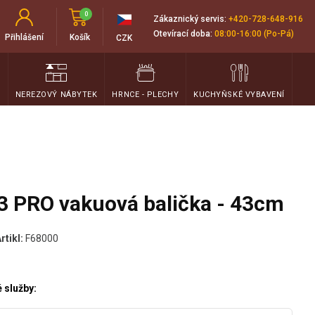
0
Zákaznický servis:
+420-728-648-916
Otevírací doba:
08:00-16:00 (Po-Pá)
Přihlášení
Košík
CZK
T
NEREZOVÝ NÁBYTEK
HRNCE - PLECHY
KUCHYŇSKÉ VYBAVENÍ
3 PRO vakuová balička - 43cm
Artikl:
F68000
 služby: