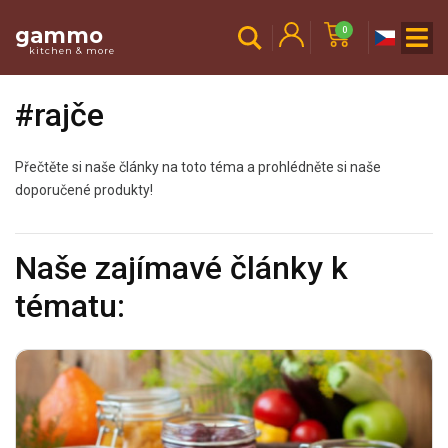
gammo
0
kitchen & more
#rajče
Přečtěte si naše články na toto téma a prohlédněte si naše
doporučené produkty!
Naše zajímavé články k
tématu: