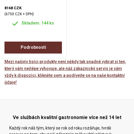
8168 CZK
(6750 CZK + DPH)
Skladem: 144 ks
Podrobnosti
Mezi našimi tisíci produkty není někdy tak snadné vybrat si ten,
který vám nejlépe vyhovuje, ale náš zákaznický servis je vám
vždy k dispozici, klikněte sem a podívejte se na naše kontaktní
údaje!
Ve službách kvalitní gastronomie více než 14 let
Každý rok náš tým, který se rok od roku rozšiřuje, tvrdě