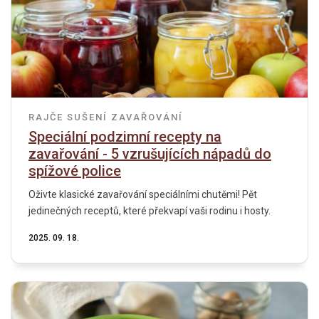
RAJČE
SUŠENÍ
ZAVAŘOVÁNÍ
Speciální podzimní recepty na
zavařování - 5 vzrušujících nápadů do
spížové police
Oživte klasické zavařování speciálními chutěmi! Pět
jedinečných receptů, které překvapí vaši rodinu i hosty.
2025. 09. 18.