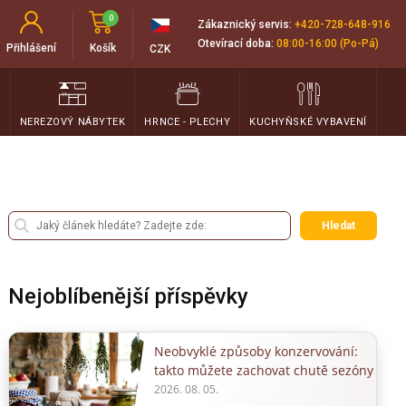
0
Zákaznický servis:
+420-728-648-916
Otevírací doba:
08:00-16:00 (Po-Pá)
Přihlášení
Košík
CZK
T
NEREZOVÝ NÁBYTEK
HRNCE - PLECHY
KUCHYŇSKÉ VYBAVENÍ
Hledat
Nejoblíbenější příspěvky
Neobvyklé způsoby konzervování:
takto můžete zachovat chutě sezóny
2026. 08. 05.