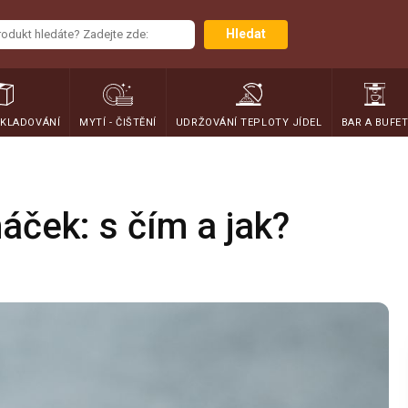
Hledat
SKLADOVÁNÍ
MYTÍ - ČIŠTĚNÍ
UDRŽOVÁNÍ TEPLOTY JÍDEL
BAR A BUFE
áček: s čím a jak?