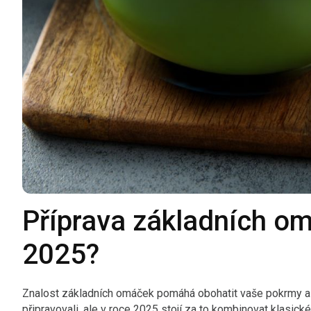
Příprava základních om
2025?
Znalost základních omáček pomáhá obohatit vaše pokrmy a ud
připravovali, ale v roce 2025 stojí za to kombinovat klasic