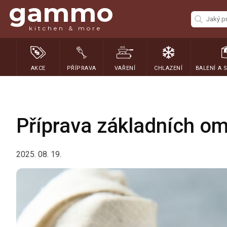
gammo
kitchen & more
AKCE
PŘÍPRAVA
VAŘENÍ
CHLAZENÍ
BALENÍ A 
Příprava základních om
2025. 08. 19.