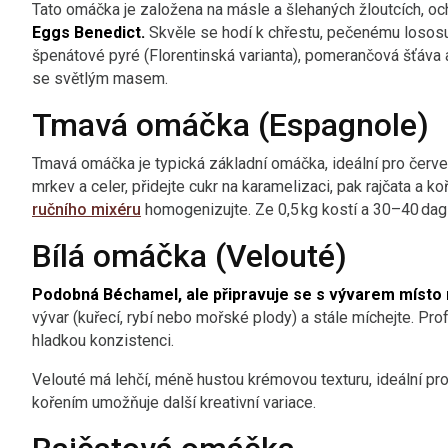
Tato omáčka je založena na másle a šlehaných žloutcích, oc
Eggs Benedict.
Skvěle se hodí k chřestu, pečenému lososu
špenátové pyré (Florentinská varianta), pomerančová šťáva a
se světlým masem.
Tmavá omáčka (Espagnole)
Tmavá omáčka je typická základní omáčka, ideální pro červ
mrkev a celer, přidejte cukr na karamelizaci, pak rajčata a k
ručního mixéru
homogenizujte. Ze 0,5 kg kostí a 30–40 dag
Bílá omáčka (Velouté)
Podobná Béchamel, ale připravuje se s vývarem místo 
vývar (kuřecí, rybí nebo mořské plody) a stále míchejte. Prof
hladkou konzistenci.
Velouté má lehčí, méně hustou krémovou texturu, ideální pr
kořením umožňuje další kreativní variace.