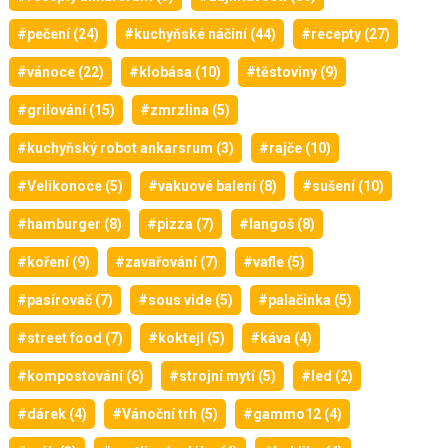
#pečení (24)
#kuchyňské náčiní (44)
#recepty (27)
#vánoce (22)
#klobása (10)
#těstoviny (9)
#grilování (15)
#zmrzlina (5)
#kuchyňský robot ankarsrum (3)
#rajče (10)
#Velikonoce (5)
#vakuové balení (8)
#sušení (10)
#hamburger (8)
#pizza (7)
#langoš (8)
#koření (9)
#zavařování (7)
#vafle (5)
#pasírovač (7)
#sous vide (5)
#palačinka (5)
#street food (7)
#koktejl (5)
#káva (4)
#kompostování (6)
#strojní mytí (5)
#led (2)
#dárek (4)
#Vánoční trh (5)
#gammo12 (4)