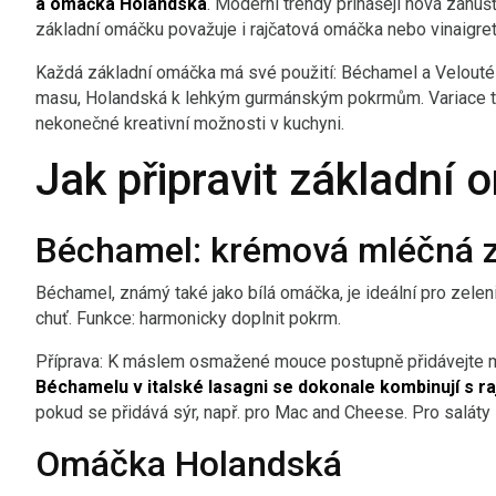
a omáčka Holandská
. Moderní trendy přinášejí nová zahuš
základní omáčku považuje i rajčatová omáčka nebo vinaigret
Každá základní omáčka má své použití: Béchamel a Velouté
masu, Holandská k lehkým gurmánským pokrmům. Variace te
nekonečné kreativní možnosti v kuchyni.
Jak připravit základní
Béchamel: krémová mléčná 
Béchamel, známý také jako bílá omáčka, je ideální pro zelen
chuť. Funkce: harmonicky doplnit pokrm.
Příprava: K máslem osmažené mouce postupně přidávejte ml
Béchamelu v italské lasagni se dokonale kombinují s 
pokud se přidává sýr, např. pro Mac and Cheese. Pro saláty l
Omáčka Holandská