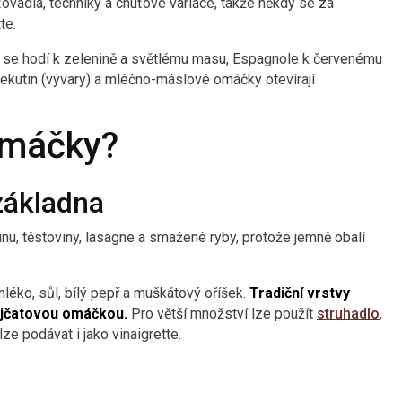
ťovadla, techniky a chuťové variace, takže někdy se za
te.
 se hodí k zelenině a světlému masu, Espagnole k červenému
kutin (vývary) a mléčno-máslové omáčky otevírají
 omáčky?
základna
inu, těstoviny, lasagne a smažené ryby, protože jemně obalí
éko, sůl, bílý pepř a muškátový oříšek.
Tradiční vrstvy
rajčatovou omáčkou.
Pro větší množství lze použít
struhadlo
,
ze podávat i jako vinaigrette.