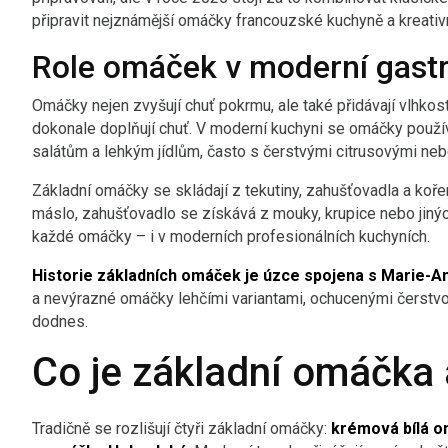
připravit nejznámější omáčky francouzské kuchyně a kreativn
Role omáček v moderní gast
Omáčky nejen zvyšují chuť pokrmu, ale také přidávají vlhkost 
dokonale doplňují chuť. V moderní kuchyni se omáčky použ
salátům a lehkým jídlům, často s čerstvými citrusovými neb
Základní omáčky se skládají z tekutiny, zahušťovadla a koře
máslo, zahušťovadlo se získává z mouky, krupice nebo jiných
každé omáčky – i v moderních profesionálních kuchyních.
Historie základních omáček je úzce spojena s Marie-
a nevýrazné omáčky lehčími variantami, ochucenými čerstvou
dodnes.
Co je základní omáčka a
Tradičně se rozlišují čtyři základní omáčky:
krémová bílá o