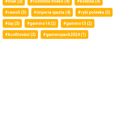
#mák (3)
#rostlinné mléko (4)
#kobliha (4)
#ravioli (3)
#imperia ipasta (4)
#rybí polévka (3)
#čaj (3)
#gammo14 (2)
#gammo13 (2)
#konfitování (2)
#gammopack2024 (1)