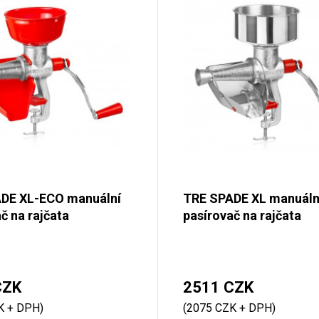
DE XL-ECO manuální
TRE SPADE XL manuáln
č na rajčata
pasírovač na rajčata
CZK
2511 CZK
K + DPH)
(2075 CZK + DPH)