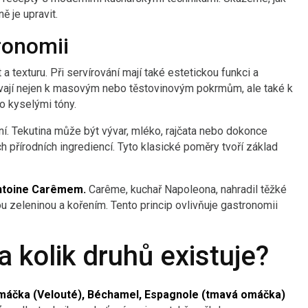
ě je upravit.
ronomii
a texturu. Při servírování mají také estetickou funkci a
ívají nejen k masovým nebo těstovinovým pokrmům, ale také k
o kyselými tóny.
ní. Tekutina může být vývar, mléko, rajčata nebo dokonce
 přírodních ingrediencí. Tyto klasické poměry tvoří základ
Antoine Carêmem.
Carême, kuchař Napoleona, nahradil těžké
 zeleninou a kořením. Tento princip ovlivňuje gastronomii
 kolik druhů existuje?
máčka (Velouté), Béchamel, Espagnole (tmavá omáčka)