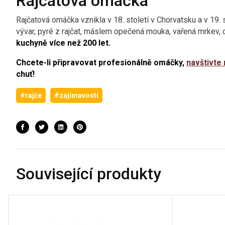
Rajčatová omáčka
Rajčatová omáčka vznikla v 18. století v Chorvatsku a v 19. 
vývar, pyré z rajčat, máslem opečená mouka, vařená mrkev, c
kuchyně více než 200 let.
Chcete-li připravovat profesionálně omáčky,
navštivte 
chuť!
#rajče
#zajímavostí
Související produkty