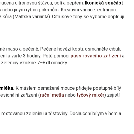
hucena citronovou šťávou, solí a pepřem.
Ikonická součást
 nebo jiným rybím pokrmům. Kreativní variace: estragon,
 kůra (Maltská varianta). Citrusové tóny se výborně doplňují
ené maso a pečeně. Pečené hovězí kosti, osmahněte cibuli,
oření a vařte 3 hodiny. Poté pomocí
passírovacího zařízení
a
 zeleniny vznikne 7–8 dl omáčky.
mléka.
K máslem osmažené mouce přidejte postupně bílý
esionální zařízení (
ruční metla
nebo
tyčový mixér
) zajistí
o restovanou zeleninu a těstoviny. Dochucení bílým vínem a