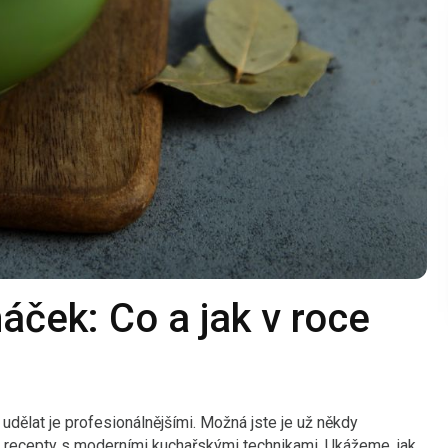
áček: Co a jak v roce
ělat je profesionálnějšími. Možná jste je už někdy
ké recepty s moderními kuchařskými technikami. Ukážeme, jak