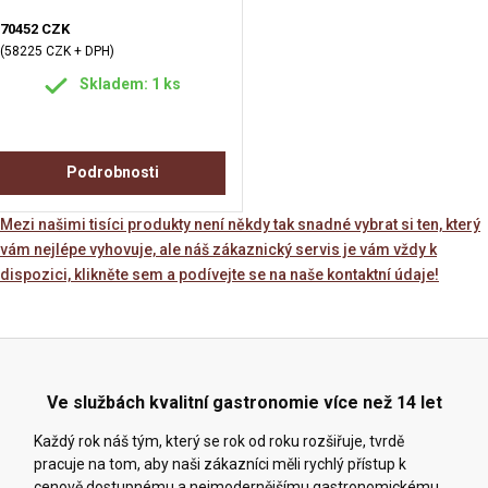
70452 CZK
(58225 CZK + DPH)
Skladem: 1 ks
Podrobnosti
Mezi našimi tisíci produkty není někdy tak snadné vybrat si ten, který
vám nejlépe vyhovuje, ale náš zákaznický servis je vám vždy k
dispozici, klikněte sem a podívejte se na naše kontaktní údaje!
Ve službách kvalitní gastronomie více než 14 let
Každý rok náš tým, který se rok od roku rozšiřuje, tvrdě
pracuje na tom, aby naši zákazníci měli rychlý přístup k
cenově dostupnému a nejmodernějšímu gastronomickému