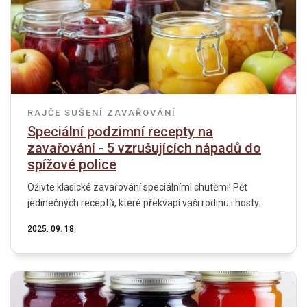
RAJČE
SUŠENÍ
ZAVAŘOVÁNÍ
Speciální podzimní recepty na
zavařování - 5 vzrušujících nápadů do
spížové police
Oživte klasické zavařování speciálními chutěmi! Pět
jedinečných receptů, které překvapí vaši rodinu i hosty.
2025. 09. 18.