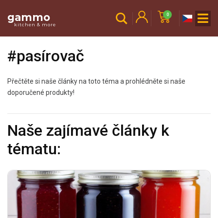
gammo
0
kitchen & more
#pasírovač
Přečtěte si naše články na toto téma a prohlédněte si naše
doporučené produkty!
Naše zajímavé články k
tématu: