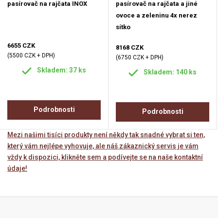
pasírovač na rajčata INOX
pasírovač na rajčata a jiné
ovoce a zeleninu 4x nerez
sítko
6655 CZK
8168 CZK
(5500 CZK + DPH)
(6750 CZK + DPH)
Skladem: 37 ks
Skladem: 140 ks
Podrobnosti
Podrobnosti
Mezi našimi tisíci produkty není někdy tak snadné vybrat si ten,
který vám nejlépe vyhovuje, ale náš zákaznický servis je vám
vždy k dispozici, klikněte sem a podívejte se na naše kontaktní
údaje!