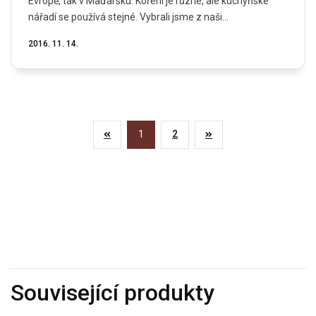
Evropě, tak v Maďarsku. Koření je různé, ale kuchyňské
nářadí se používá stejné. Vybrali jsme z naši...
2016. 11. 14.
1
2
Související produkty