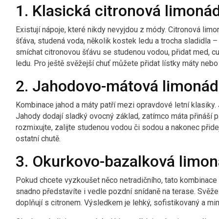
1. Klasická citronová limoná
Existují nápoje, které nikdy nevyjdou z módy. Citronová lim
šťáva, studená voda, několik kostek ledu a trocha sladidla
smíchat citronovou šťávu se studenou vodou, přidat med, cu
ledu. Pro ještě svěžejší chuť můžete přidat lístky máty nebo 
2. Jahodovo-mátová limonád
Kombinace jahod a máty patří mezi opravdové letní klasiky. J
Jahody dodají sladký ovocný základ, zatímco máta přináší 
rozmixujte, zalijte studenou vodou či sodou a nakonec přide
ostatní chutě.
3. Okurkovo-bazalková limo
Pokud chcete vyzkoušet něco netradičního, tato kombinace st
snadno představíte i vedle pozdní snídaně na terase. Svěže
doplňují s citronem. Výsledkem je lehký, sofistikovaný a mi