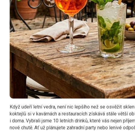
Když udeří letní vedra, není nic lepšího než se osvěžit skl
koktejlů si v kavárnách a restauracích získává stále větší obl
i doma. Vybrali jsme 10 letních drinků, které vás nejen pří
nové chutě. Ať už plánujete zahradní party nebo lenivé odpol