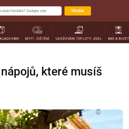
Hledat
SKLADOVÁNÍ
MYTÍ - ČIŠTĚNÍ
UDRŽOVÁNÍ TEPLOTY JÍDEL
BAR A BUFE
 nápojů, které musíš