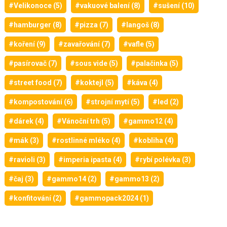
#Velikonoce (5)
#vakuové balení (8)
#sušení (10)
#hamburger (8)
#pizza (7)
#langoš (8)
#koření (9)
#zavařování (7)
#vafle (5)
#pasírovač (7)
#sous vide (5)
#palačinka (5)
#street food (7)
#koktejl (5)
#káva (4)
#kompostování (6)
#strojní mytí (5)
#led (2)
#dárek (4)
#Vánoční trh (5)
#gammo12 (4)
#mák (3)
#rostlinné mléko (4)
#kobliha (4)
#ravioli (3)
#imperia ipasta (4)
#rybí polévka (3)
#čaj (3)
#gammo14 (2)
#gammo13 (2)
#konfitování (2)
#gammopack2024 (1)