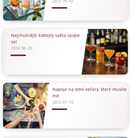
2025. 06. 02.
Nejchutnější koktejly světa spojte
se!
2024. 06. 20.
Nápoje na letní večery, které musíte
mít
2023. 07. 10.