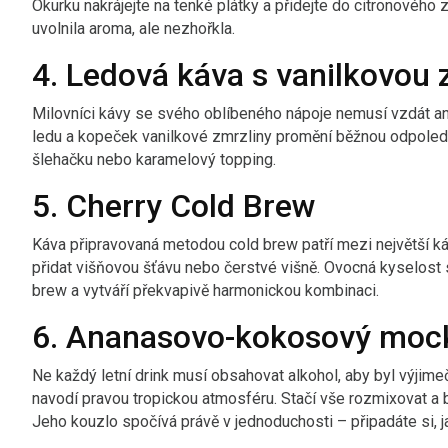
Okurku nakrájejte na tenké plátky a přidejte do citronového
uvolnila aroma, ale nezhořkla.
4. Ledová káva s vanilkovou 
Milovníci kávy se svého oblíbeného nápoje nemusí vzdát an
ledu a kopeček vanilkové zmrzliny promění běžnou odpolední
šlehačku nebo karamelový topping.
5. Cherry Cold Brew
Káva připravovaná metodou cold brew patří mezi největší káv
přidat višňovou šťávu nebo čerstvé višně. Ovocná kyselost
brew a vytváří překvapivě harmonickou kombinaci.
6. Ananasovo-kokosový mock
Ne každý letní drink musí obsahovat alkohol, aby byl výji
navodí pravou tropickou atmosféru. Stačí vše rozmixovat a
Jeho kouzlo spočívá právě v jednoduchosti – připadáte si, j