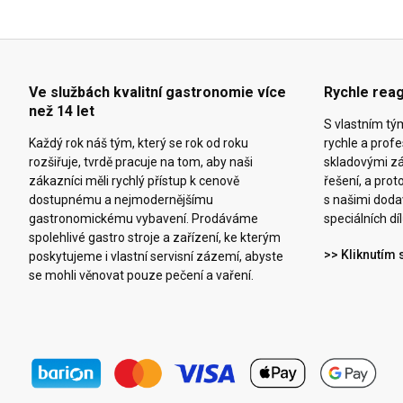
Ve službách kvalitní gastronomie více
Rychle reag
než 14 let
S vlastním t
Každý rok náš tým, který se rok od roku
rychle a prof
rozšiřuje, tvrdě pracuje na tom, aby naši
skladovými z
zákazníci měli rychlý přístup k cenově
řešení, a pro
dostupnému a nejmodernějšímu
s našimi doda
gastronomickému vybavení. Prodáváme
speciálních díl
spolehlivé gastro stroje a zařízení, ke kterým
>> Kliknutím 
poskytujeme i vlastní servisní zázemí, abyste
se mohli věnovat pouze pečení a vaření.