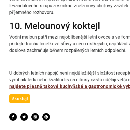
levandulového sirupu a vznikne zcela nový chuťový zážitek. 
příjemného rozhovoru.
10. Melounový koktejl
Vodní meloun patří mezi nejoblíbenější letní ovoce a ve for
přidejte trochu limetkové šťávy a něco ostřejšího, například
doslova zachraňuje během rozpálených letních odpolední.
U dobrých letních nápojů není nejdůležitější složitost recept
výrobník ledu nebo kvalitní lis na citrusy často udělají větší
najdete přesně takové kuchyňské a gastronomické vy
#koktejl