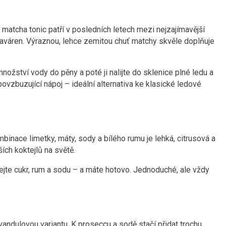
matcha tonic patří v posledních letech mezi nejzajímavější
y kaváren. Výraznou, lehce zemitou chuť matchy skvěle doplňuje
ožství vody do pěny a poté ji nalijte do sklenice plné ledu a
ovzbuzující nápoj – ideální alternativa ke klasické ledové
mbinace limetky, máty, sody a bílého rumu je lehká, citrusová a
ších koktejlů na světě.
ejte cukr, rum a sodu – a máte hotovo. Jednoduché, ale vždy
levandulovou variantu. K proseccu a sodě stačí přidat trochu