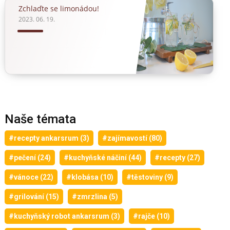
Zchlaďte se limonádou!
2023. 06. 19.
Naše témata
#recepty ankarsrum (3)
#zajímavostí (80)
#pečení (24)
#kuchyňské náčiní (44)
#recepty (27)
#vánoce (22)
#klobása (10)
#těstoviny (9)
#grilování (15)
#zmrzlina (5)
#kuchyňský robot ankarsrum (3)
#rajče (10)