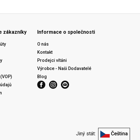
e zákazníky
Informace o společnosti
ůty
O nás
Kontakt
y
Prodejci vítáni
Výrobce - Naši Dodavatelé
 (VOP)
Blog
 údajů
n
Jiný stát:
Čeština