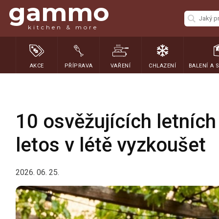
gammo
kitchen & more
AKCE
PŘÍPRAVA
VAŘENÍ
CHLAZENÍ
BALENÍ A 
10 osvěžujících letních
letos v létě vyzkoušet
2026. 06. 25.