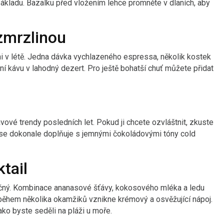
 základu. Bazalku před vložením lehce promněte v dlaních, aby
zmrzlinou
i v létě. Jedna dávka vychlazeného espressa, několik kostek
 kávu v lahodný dezert. Pro ještě bohatší chuť můžete přidat
ové trendy posledních let. Pokud ji chcete ozvláštnit, zkuste
 se dokonale doplňuje s jemnými čokoládovými tóny cold
tail
mečný. Kombinace ananasové šťávy, kokosového mléka a ledu
 během několika okamžiků vznikne krémový a osvěžující nápoj.
ako byste seděli na pláži u moře.