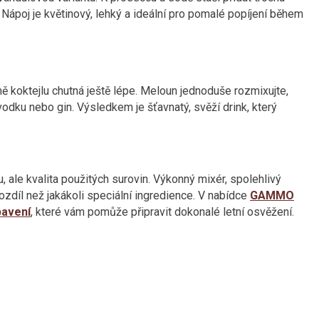
Nápoj je květinový, lehký a ideální pro pomalé popíjení během
mě koktejlu chutná ještě lépe. Meloun jednoduše rozmixujte,
 vodku nebo gin. Výsledkem je šťavnatý, svěží drink, který
u, ale kvalita použitých surovin. Výkonný mixér, spolehlivý
 rozdíl než jakákoli speciální ingredience. V nabídce
GAMMO
bavení
, které vám pomůže připravit dokonalé letní osvěžení.