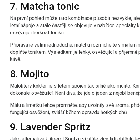
7. Matcha tonic
Na první pohled může tato kombinace působit nezvykle, ale 
letní nápoje a stále častěji se objevuje v nabídce specialt
osvěžující hořkost toniku.
Příprava je velmi jednoduchá: matchu rozmíchejte v malém mn
doplňte tonikem. Výsledkem je lehký, osvěžující a příjemně p
kávě.
8. Mojito
Málokterý koktejl je s létem spojen tak silně jako mojito. Ko
dokonale osvěžující. Není divu, že jde o jeden z nejoblíbeněj
Mátu a limetku lehce promněte, aby uvolnily své aroma, přid
fungující osvěžení, zvlášť během opravdu horkých dnů.
9. Lavender Spritz
Jako alternativa k Aperol Spritzu si stále více lidí oblíbilo 