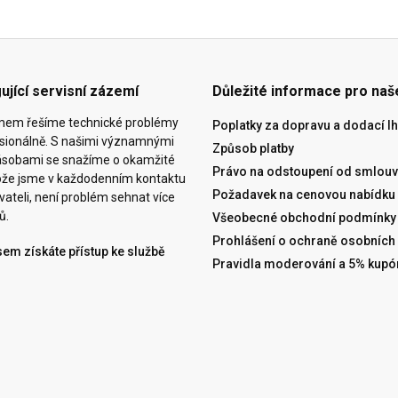
ující servisní zázemí
Důležité informace pro naš
ýmem řešíme technické problémy
Poplatky za dopravu a dodací lh
esionálně. S našimi významnými
Způsob platby
ásobami se snažíme o okamžité
Právo na odstoupení od smlouv
tože jsme v každodenním kontaktu
Požadavek na cenovou nabídku
vateli, není problém sehnat více
ů.
Všeobecné obchodní podmínky
Prohlášení o ochraně osobních
sem získáte přístup ke službě
Pravidla moderování a 5% kupó