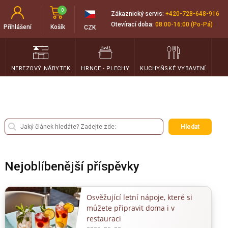
0
Zákaznický servis:
+420-728-648-916
Otevírací doba:
08:00-16:00 (Po-Pá)
Přihlášení
Košík
CZK
T
NEREZOVÝ NÁBYTEK
HRNCE - PLECHY
KUCHYŇSKÉ VYBAVENÍ
Hledat
Nejoblíbenější příspěvky
Osvěžující letní nápoje, které si
můžete připravit doma i v
restauraci