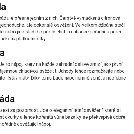
da
onáda je přesně jedním z nich. Čerstvě vymačkaná citronová
 – jednoduché, ale dokonalé osvěžení. Ve velkém džbánu stačí
kr nebo jiné sladidlo podle chuti a nakonec pořádnou porci
několik plátků limetky.
a
e to nápoj, který na každé zahradní oslavě zmizí jako první.
příjemnou chladivou svěžest. Jahody lehce rozmačkejte nebo
jte lístky máty. Díky tomu bude nápoj jemně vonět a nepřebije
náda
ojí za pozornost. Jde o elegantní letní osvěžení, které si
st okurky a lehce kořenitá vůně bazalky se překvapivě dobře
mořádně osvěžující nápoj.