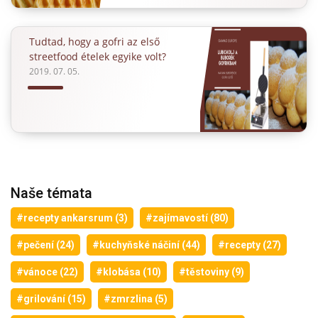
Tudtad, hogy a gofri az első
streetfood ételek egyike volt?
2019. 07. 05.
Naše témata
#recepty ankarsrum (3)
#zajímavostí (80)
#pečení (24)
#kuchyňské náčiní (44)
#recepty (27)
#vánoce (22)
#klobása (10)
#těstoviny (9)
#grilování (15)
#zmrzlina (5)