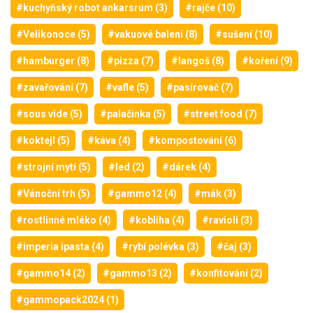
#kuchyňský robot ankarsrum (3)
#rajče (10)
#Velikonoce (5)
#vakuové balení (8)
#sušení (10)
#hamburger (8)
#pizza (7)
#langoš (8)
#koření (9)
#zavařování (7)
#vafle (5)
#pasírovač (7)
#sous vide (5)
#palačinka (5)
#street food (7)
#koktejl (5)
#káva (4)
#kompostování (6)
#strojní mytí (5)
#led (2)
#dárek (4)
#Vánoční trh (5)
#gammo12 (4)
#mák (3)
#rostlinné mléko (4)
#kobliha (4)
#ravioli (3)
#imperia ipasta (4)
#rybí polévka (3)
#čaj (3)
#gammo14 (2)
#gammo13 (2)
#konfitování (2)
#gammopack2024 (1)