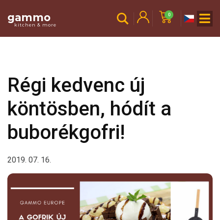
gammo
0
kitchen & more
Régi kedvenc új
köntösben, hódít a
buborékgofri!
2019. 07. 16.